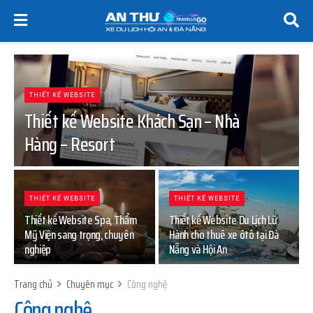
THIẾT KẾ WEBSITE
Thiết kế Website Khách Sạn – Nhà
Hàng – Resort
THIẾT KẾ WEBSITE
THIẾT KẾ WEBSITE
Thiết kế Website Spa, Thẩm
Thiết kế Website Du Lịch Lữ
Mỹ Viện sang trọng, chuyên
Hành cho thuê xe ôtô tại Đà
nghiệp
Nẵng và Hội An
Trang chủ
Chuyên mục
Công nghệ
Công nghệ