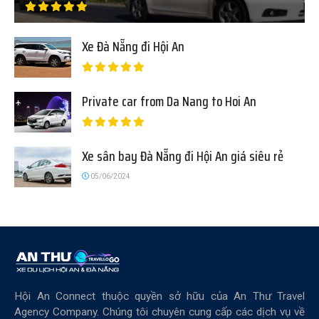
Xe Đà Nẵng đi Hội An
Private car from Da Nang to Hoi An
Xe sân bay Đà Nẵng đi Hội An giá siêu rẻ
05/06/2024
Hội An Connect thuộc quyền sở hữu của An Thư Travel
Agency Company. Chúng tôi chuyên cung cấp các dịch vụ về