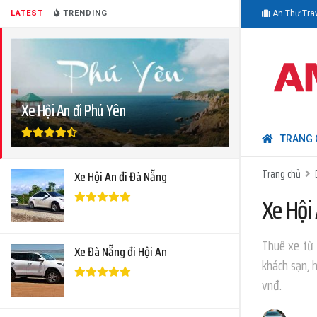
LATEST
TRENDING
An Thư Tra
Xe Hội An đi Phú Yên
TRANG 
Trang chủ
Xe Hội An đi Đà Nẵng
Xe Hội
Thuê xe từ 
Xe Đà Nẵng đi Hội An
khách sạn, 
vnđ.