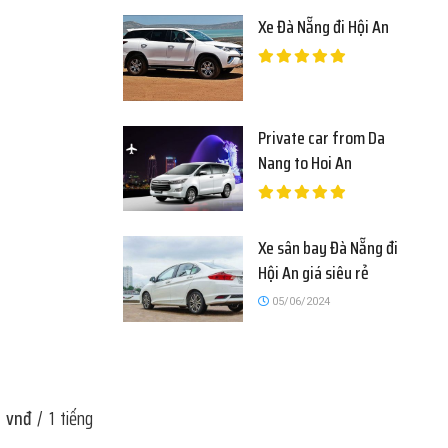
Xe Đà Nẵng đi Hội An
Private car from Da
Nang to Hoi An
Xe sân bay Đà Nẵng đi
Hội An giá siêu rẻ
05/06/2024
 vnđ
/ 1 tiếng