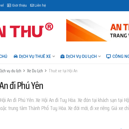
vel
Giới thiệu
Liên hệ
CHỦ
DỊCH VỤ THUÊ XE
DỊCH VỤ DU LỊCH
CÔNG N
Dịch vụ du lịch
Xe Du Lịch
Thuê xe tại Hội An
 An đi Phú Yên
Hội An đi Phú Yên. Xe Hội An đi Tuy Hòa. Xe đón tại khách sạn tại Hội
hoặc trung tâm Thành Phố Tuy Hòa. Xe đời mới, đi xe riêng. Giá xe c