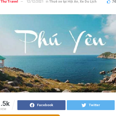
 Thư Travel
12/12/2021
in
Thuê xe tại Hội An
,
Xe Du Lịch
7
.5k
Facebook
Twitter
XEM