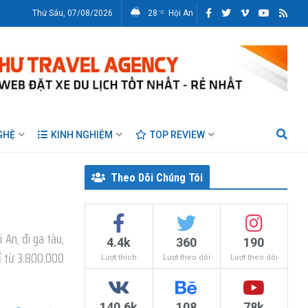
Thứ Sáu, 07/08/2026
28
Hội An
°C
GHỆ
KINH NGHIỆM
TOP REVIEW
Theo Dõi Chúng Tôi
 An, đi ga tàu,
4.4k
360
190
hỉ từ 3.800.000
Lượt thích
Lượt theo dõi
Lượt theo dõi
140.6k
108
78k