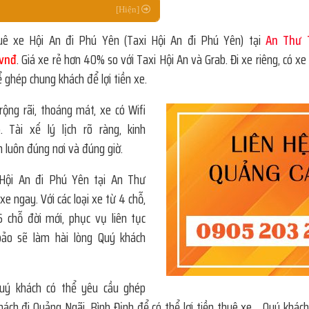
uê xe Hội An đi Phú Yên (Taxi Hội An đi Phú Yên) tại
An Thư 
 vnđ
. Giá xe rẻ hơn 40% so với Taxi Hội An và Grab. Đi xe riêng, có x
 ghép chung khách để lợi tiền xe.
rộng rãi, thoáng mát, xe có Wifi
. Tài xế lý lịch rõ ràng, kinh
n luôn đúng nơi và đúng giờ.
Hội An đi Phú Yên tại An Thư
 xe ngay. Với các loại xe từ 4 chỗ,
 chỗ đời mới, phục vụ liên tục
ảo sẽ làm hài lòng Quý khách
Quý khách có thể yêu cầu ghép
hách đi Quảng Ngãi, Bình Định để có thể lợi tiền thuê xe… Quý khách