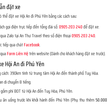
ẫn đặt xe
ó thể đặt xe Hội An đi Phú Yên bằng các cách sau:
ch gọi điện trực tiếp đến tổng đài số:
0905 203 240
để đặt xe.
 qua Zalo tại An Thư Travel theo số điện thoại
0905 203 240
.
ực tiếp qua chát
Facebook
.
 qua
Form Liên Hệ
trên website (Dành cho khách hàng đặt xe trước).
xe Hội An đi Phú Yên
 cách: 390km tính từ trung tâm Hội An đến thành phố Tuy Hòa.
an di chuyển 8 tiếng.
 gồm phí BOT từ Hội An đến Tuy Hòa, Phú Yên.
u ăn uống trước khi khởi hành đến Phú Yên (Phụ thu thêm
50.000