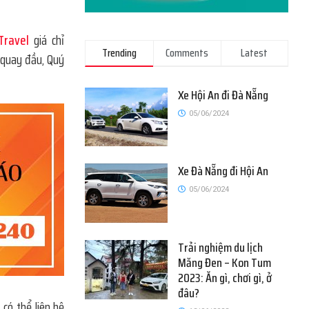
Travel
giá chỉ
Trending
Comments
Latest
e quay đầu, Quý
Xe Hội An đi Đà Nẵng
05/06/2024
Xe Đà Nẵng đi Hội An
05/06/2024
Trải nghiệm du lịch
Măng Đen – Kon Tum
2023: Ăn gì, chơi gì, ở
đâu?
 có thể liên hệ