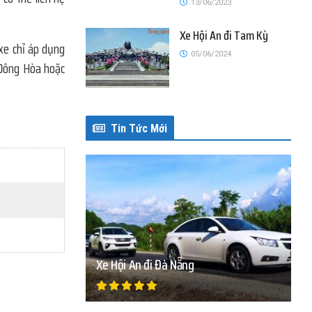
13/06/2023
Xe Hội An đi Tam Kỳ
xe chỉ áp dụng
05/06/2024
 Đông Hòa hoặc
Tin Tức Mới
Xe Hội An đi Đà Nẵng