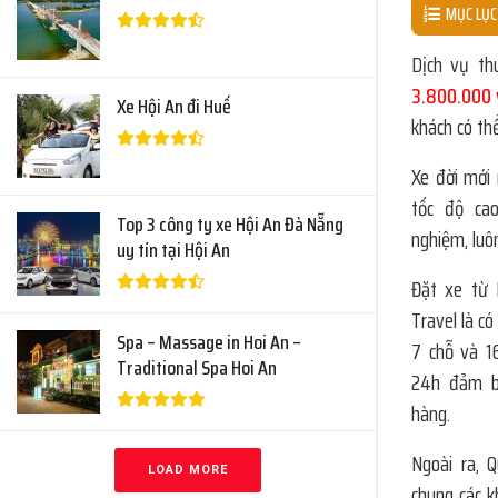
MỤC LỤC
Dịch vụ th
3.800.000
Xe Hội An đi Huế
khách có thể
Xe đời mới 
tốc độ cao
Top 3 công ty xe Hội An Đà Nẵng
nghiệm, luô
uy tín tại Hội An
Đặt xe từ 
Travel là có
Spa – Massage in Hoi An –
7 chỗ và 16
Traditional Spa Hoi An
24h đảm b
hàng.
Ngoài ra, 
LOAD MORE
chung các k