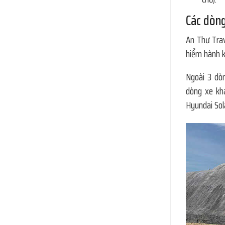
Các dòng
An Thư Trav
hiểm hành k
Ngoài 3 dòn
dòng xe khá
Hyundai Sola