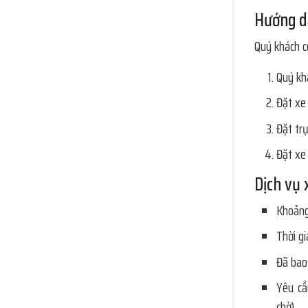
Hướng d
Quý khách c
Quý khá
Đặt xe
Đặt tr
Đặt xe
Dịch vụ 
Khoảng
Thời gi
Đã bao
Yêu cầ
chờ).