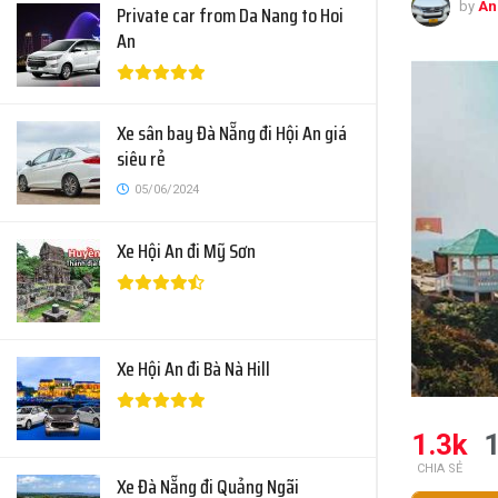
by
An
Private car from Da Nang to Hoi
An
Xe sân bay Đà Nẵng đi Hội An giá
siêu rẻ
05/06/2024
Xe Hội An đi Mỹ Sơn
Xe Hội An đi Bà Nà Hill
1.3k
1
CHIA SẺ
Xe Đà Nẵng đi Quảng Ngãi