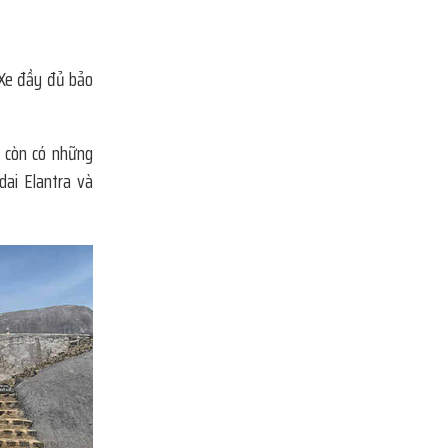
 Xe đầy đủ bảo
i còn có những
dai Elantra và