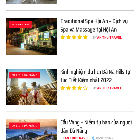
Traditional Spa Hội An – Dịch vụ
TOP REVIEW
Spa và Massage tại Hội An
BY
AN THƯ TRAVEL
Kinh nghiệm du lịch Bà Nà Hills tự
DU LỊCH ĐÀ NẴNG
túc Tiết Kiệm nhất 2022
BY
AN THƯ TRAVEL
Cầu Vàng – Niềm tự hào của người
DU LỊCH ĐÀ NẴNG
dân Đà Nẵng
BY
AN THƯ TRAVEL
06/01/2022