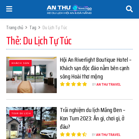
Trang chủ
Tag
Du Lịch Tự Túc
Thẻ:
Du Lịch Tự Túc
Hội An Riverlight Boutique Hotel –
KHÁCH SẠN
Khách sạn độc đáo nằm bên cạnh
sông Hoài thơ mộng
BY
AN THƯ TRAVEL
Trải nghiệm du lịch Măng Đen –
TOUR DU LỊCH
Kon Tum 2023: Ăn gì, chơi gì, ở
đâu?
BY
AN THƯ TRAVEL