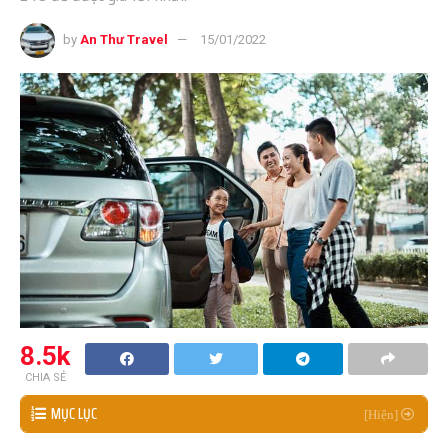
by
An Thư Travel
15/01/2022
8.5k
CHIA SẺ
MỤC LỤC