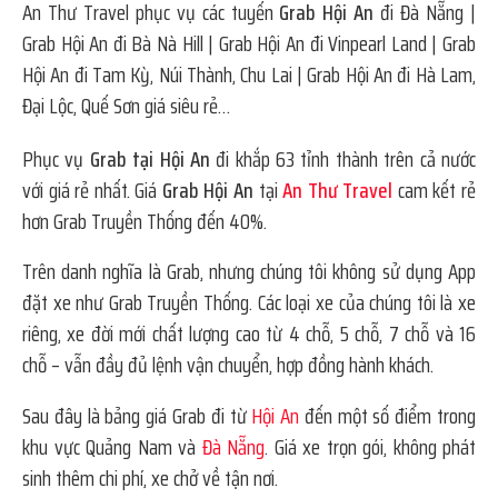
An Thư Travel phục vụ các tuyến
Grab Hội An
đi Đà Nẵng |
Grab Hội An đi Bà Nà Hill | Grab Hội An đi Vinpearl Land | Grab
Hội An đi Tam Kỳ, Núi Thành, Chu Lai | Grab Hội An đi Hà Lam,
Đại Lộc, Quế Sơn giá siêu rẻ…
Phục vụ
Grab tại Hội An
đi khắp 63 tỉnh thành trên cả nước
với giá rẻ nhất. Giá
Grab Hội An
tại
An Thư Travel
cam kết rẻ
hơn Grab Truyền Thống đến 40%.
Trên danh nghĩa là Grab, nhưng chúng tôi không sử dụng App
đặt xe như Grab Truyền Thống. Các loại xe của chúng tôi là xe
riêng, xe đời mới chất lượng cao từ 4 chỗ, 5 chỗ, 7 chỗ và 16
chỗ – vẫn đầy đủ lệnh vận chuyển, hợp đồng hành khách.
Sau đây là bảng giá Grab đi từ
Hội An
đến một số điểm trong
khu vực Quảng Nam và
Đà Nẵng
. Giá xe trọn gói, không phát
sinh thêm chi phí, xe chở về tận nơi.