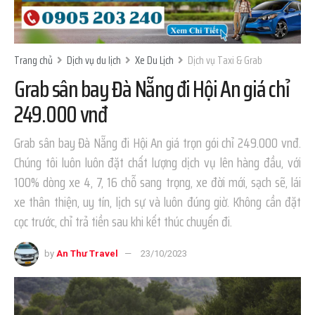
Trang chủ
Dịch vụ du lịch
Xe Du Lịch
Dịch vụ Taxi & Grab
Grab sân bay Đà Nẵng đi Hội An giá chỉ
249.000 vnđ
Grab sân bay Đà Nẵng đi Hội An giá trọn gói chỉ 249.000 vnđ.
Chúng tôi luôn luôn đặt chất lượng dịch vụ lên hàng đầu, với
100% dòng xe 4, 7, 16 chỗ sang trọng, xe đời mới, sạch sẽ, lái
xe thân thiện, uy tín, lịch sự và luôn đúng giờ. Không cần đặt
cọc trước, chỉ trả tiền sau khi kết thúc chuyến đi.
by
An Thư Travel
23/10/2023