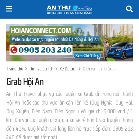
Trang chủ
Dịch vụ du lịch
Xe Du Lịch
Dịch vụ Taxi & Grab
Grab Hội An
An Thư Travel phục vụ các tuyến xe Grab đi trong nội thành
Hội An hoặc các khu vực lân cận liền kề (Duy Nghĩa, Duy Hải,
Duy Xuyên, Điện Nam, Điện Ngọc...) với giá chỉ 9.000 vnđ / 1
km. Đối với các tuyến đi xa, giá xe sẽ rẻ hơn Grab truyền thống
đến 40%. Quý khách vui lòng liên hệ trực tiếp đến: 0905 203
240 để được giá tốt nhất.