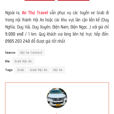
Ngoài ra,
An Thư Travel
vẫn phục vụ các tuyến xe Grab đi
trong nội thành Hội An hoặc các khu vực lân cận liền kề (Duy
Nghĩa, Duy Hải, Duy Xuyên, Điện Nam, Điện Ngọc…) với giá chỉ
9.000 vnđ
/ 1 km. Quý khách vui lòng liên hệ trực tiếp đến:
0905 203 240
để được giá tốt nhất.
Source:
Hội An Connect
Via:
Grab Hội An
Tags:
Grab
Grab Hội An
Hội An