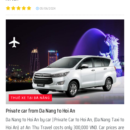
05/06/2024
THUÊ XE TẠI ĐÀ NẴNG
Private car from Da Nang to Hoi An
Da Nang to Hoi An by car | Private Car to Hoi An, (Da Nang Taxi to
Hoi An) at An Thu Travel costs only 300,000 VND. Car prices are