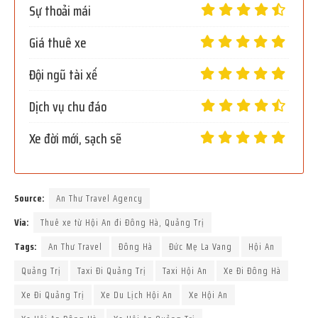
Sự thoải mái
Giá thuê xe
Đội ngũ tài xế
Dịch vụ chu đáo
Xe đời mới, sạch sẽ
Source:
An Thư Travel Agency
Via:
Thuê xe từ Hội An đi Đông Hà, Quảng Trị
Tags:
An Thư Travel
Đông Hà
Đức Mẹ La Vang
Hội An
Quảng Trị
Taxi Đi Quảng Trị
Taxi Hội An
Xe Đi Đông Hà
Xe Đi Quảng Trị
Xe Du Lịch Hội An
Xe Hội An