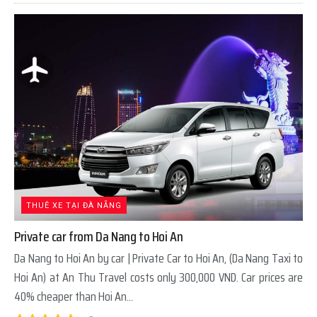
THUÊ XE TẠI ĐÀ NẴNG
Private car from Da Nang to Hoi An
Da Nang to Hoi An by car | Private Car to Hoi An, (Da Nang Taxi to
Hoi An) at An Thu Travel costs only 300,000 VND. Car prices are
40% cheaper than Hoi An...