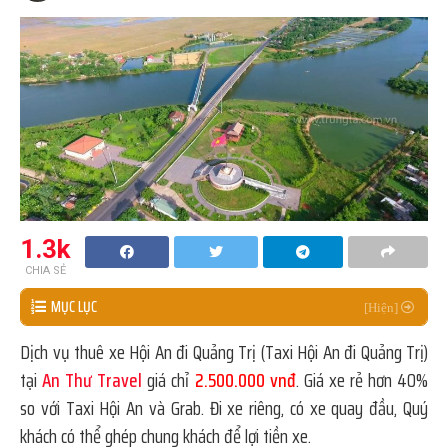
1.3k
CHIA SẺ
MỤC LỤC
Dịch vụ thuê xe Hội An đi Quảng Trị (Taxi Hội An đi Quảng Trị)
tại
An Thư Travel
giá chỉ
2.500.000 vnđ
. Giá xe rẻ hơn 40%
so với Taxi Hội An và Grab. Đi xe riêng, có xe quay đầu, Quý
khách có thể ghép chung khách để lợi tiền xe.