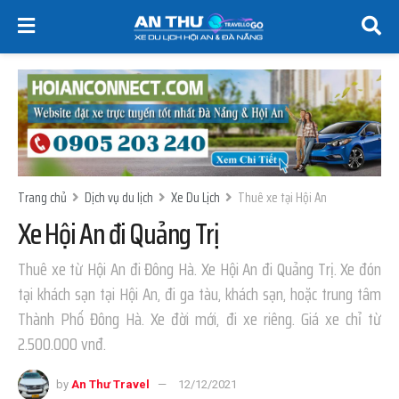
Trang chủ
Dịch vụ du lịch
Xe Du Lịch
Thuê xe tại Hội An
Xe Hội An đi Quảng Trị
Thuê xe từ Hội An đi Đông Hà. Xe Hội An đi Quảng Trị. Xe đón
tại khách sạn tại Hội An, đi ga tàu, khách sạn, hoặc trung tâm
Thành Phố Đông Hà. Xe đời mới, đi xe riêng. Giá xe chỉ từ
2.500.000 vnđ.
by
An Thư Travel
12/12/2021