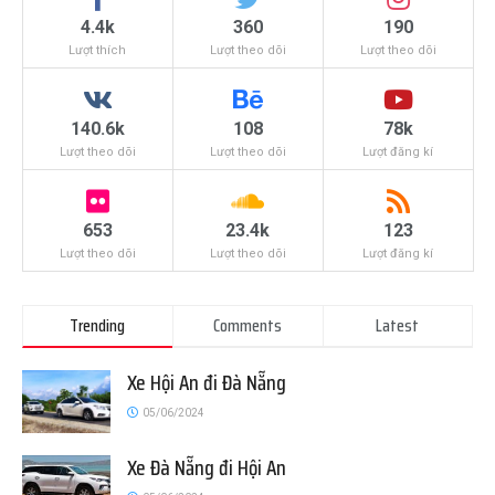
4.4k
360
190
Lượt thích
Lượt theo dõi
Lượt theo dõi
140.6k
108
78k
Lượt theo dõi
Lượt theo dõi
Lượt đăng kí
653
23.4k
123
Lượt theo dõi
Lượt theo dõi
Lượt đăng kí
Trending
Comments
Latest
Xe Hội An đi Đà Nẵng
05/06/2024
Xe Đà Nẵng đi Hội An