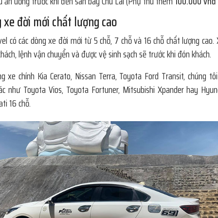
u ăn uống trước khi đến sân bay Chu Lai (Phụ thu thêm
100.000 vnđ
 xe đời mới chất lượng cao
el có các dòng xe đời mới từ 5 chỗ, 7 chỗ và 16 chỗ chất lượng cao.
hách, lệnh vận chuyển và được vệ sinh sạch sẽ trước khi đón khách.
g xe chính Kia Cerato, Nissan Terra, Toyota Ford Transit, chúng tô
c như Toyota Vios, Toyota Fortuner, Mitsubishi Xpander hay Hyun
ti 16 chỗ.