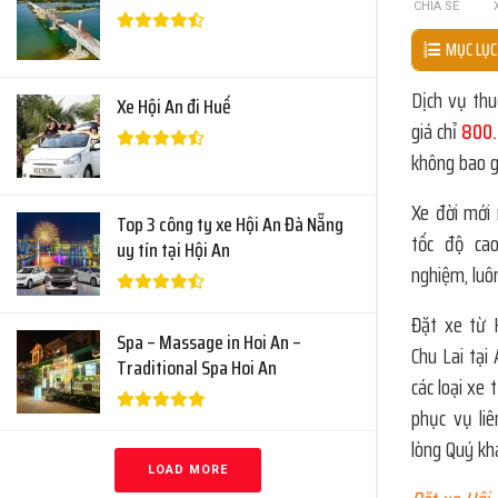
CHIA SẺ
MỤC LỤC
Dịch vụ thu
Xe Hội An đi Huế
giá chỉ
800.
không bao g
Xe đời mới 
Top 3 công ty xe Hội An Đà Nẵng
tốc độ cao
uy tín tại Hội An
nghiệm, luô
Đặt xe từ 
Spa – Massage in Hoi An –
Chu Lai tại
Traditional Spa Hoi An
các loại xe 
phục vụ li
lòng Quý kh
LOAD MORE