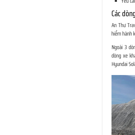
Yêu cầ
Các dòng
An Thư Trav
hiểm hành k
Ngoài 3 dòn
dòng xe khá
Hyundai Sola