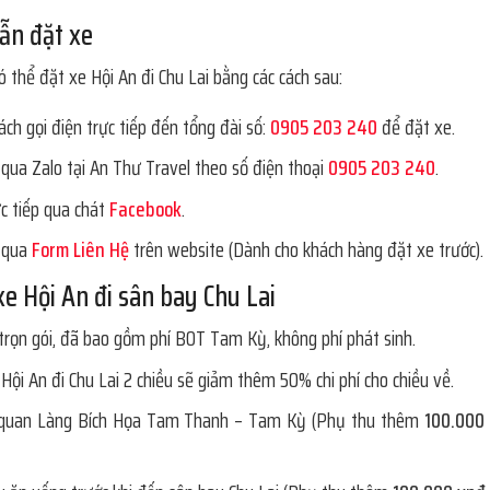
ẫn đặt xe
ó thể đặt xe Hội An đi Chu Lai bằng các cách sau:
ch gọi điện trực tiếp đến tổng đài số:
0905 203 240
để đặt xe.
 qua Zalo tại An Thư Travel theo số điện thoại
0905 203 240
.
ực tiếp qua chát
Facebook
.
 qua
Form Liên Hệ
trên website (Dành cho khách hàng đặt xe trước).
xe Hội An đi sân bay Chu Lai
 trọn gói, đã bao gồm phí BOT Tam Kỳ, không phí phát sinh.
Hội An đi Chu Lai 2 chiều sẽ giảm thêm 50% chi phí cho chiều về.
quan Làng Bích Họa Tam Thanh – Tam Kỳ (Phụ thu thêm
100.000