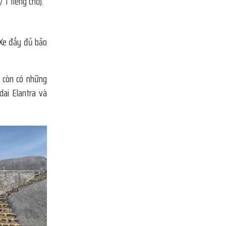
/ 1 tiếng chờ).
 Xe đầy đủ bảo
i còn có những
dai Elantra và