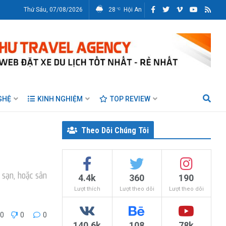
Thứ Sáu, 07/08/2026
28
Hội An
°C
GHỆ
KINH NGHIỆM
TOP REVIEW
Theo Dõi Chúng Tôi
h sạn, hoặc sân
4.4k
360
190
Lượt thích
Lượt theo dõi
Lượt theo dõi
50
0
0
140.6k
108
78k