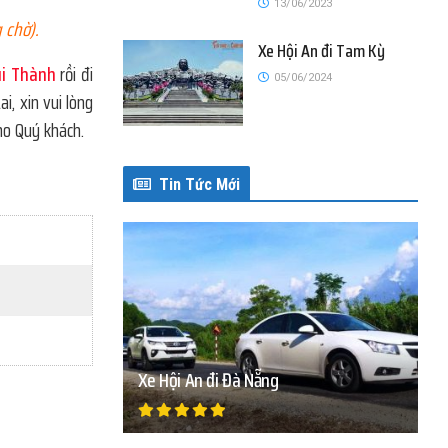
13/06/2023
 chờ).
Xe Hội An đi Tam Kỳ
úi Thành
rồi đi
05/06/2024
i, xin vui lòng
cho Quý khách.
Tin Tức Mới
Xe Hội An đi Đà Nẵng