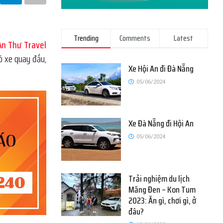
Trending
Comments
Latest
An Thư Travel
có xe quay đầu,
Xe Hội An đi Đà Nẵng
05/06/2024
Xe Đà Nẵng đi Hội An
05/06/2024
Trải nghiệm du lịch
Măng Đen – Kon Tum
2023: Ăn gì, chơi gì, ở
đâu?