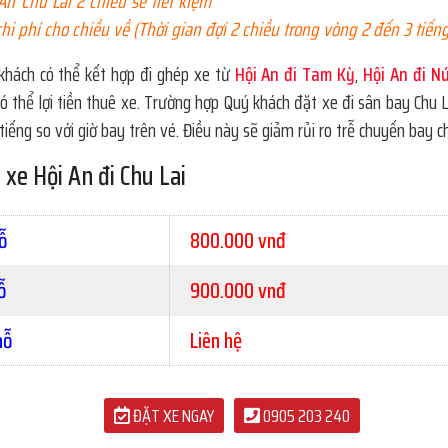
An Chu Lai 2 chiều sẽ tiết kiệm
i phí cho chiều về (Thời gian đợi 2 chiều trong vòng 2 đến 3 tiếng
khách có thể kết hợp đi ghép xe từ
Hội An đi Tam Kỳ
,
Hội An đi N
ó thể lợi tiền thuê xe. Trường hợp Quý khách đặt xe đi sân bay Chu La
tiếng so với giờ bay trên vé. Điều này sẽ giảm rủi ro trễ chuyến bay 
 xe Hội An đi Chu Lai
ỗ
800.000 vnđ
ỗ
900.000 vnđ
hỗ
Liên hệ
ĐẶT XE NGAY
0905 203 240