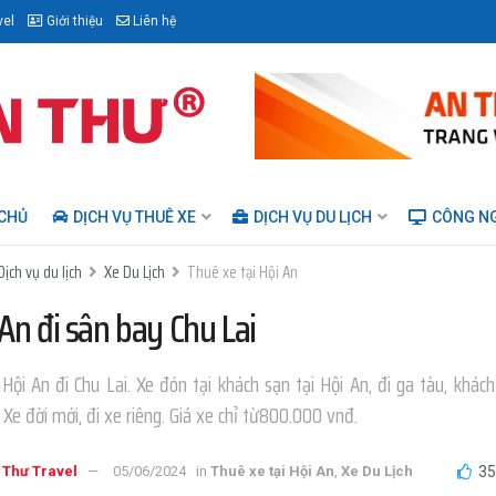
vel
Giới thiệu
Liên hệ
CHỦ
DỊCH VỤ THUÊ XE
DỊCH VỤ DU LỊCH
CÔNG N
Dịch vụ du lịch
Xe Du Lịch
Thuê xe tại Hội An
An đi sân bay Chu Lai
Hội An đi Chu Lai. Xe đón tại khách sạn tại Hội An, đi ga tàu, khác
 Xe đời mới, đi xe riêng. Giá xe chỉ từ800.000 vnđ.
 Thư Travel
05/06/2024
in
Thuê xe tại Hội An
,
Xe Du Lịch
3