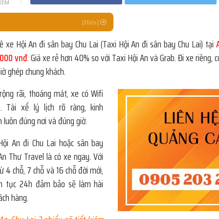
XEM
ê xe Hội An đi sân bay Chu Lai (Taxi Hội An đi sân bay Chu Lai) tại
000 vnđ
. Giá xe rẻ hơn 40% so với Taxi Hội An và Grab. Đi xe riêng, 
iờ ghép chung khách.
rộng rãi, thoáng mát, xe có Wifi
. Tài xế lý lịch rõ ràng, kinh
n luôn đúng nơi và đúng giờ.
Hội An đi Chu Lai hoặc sân bay
 An Thư Travel là có xe ngay. Với
từ 4 chỗ, 7 chỗ và 16 chỗ đời mới,
ên tục 24h đảm bảo sẽ làm hài
ách hàng.