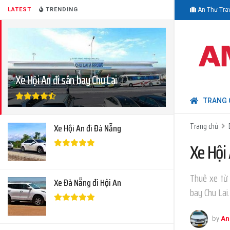
LATEST
TRENDING
An Thư Tra
Xe Hội An đi sân bay Chu Lai
TRANG 
Trang chủ
Xe Hội An đi Đà Nẵng
Xe Hội 
Thuê xe từ 
Xe Đà Nẵng đi Hội An
bay Chu Lai.
by
An