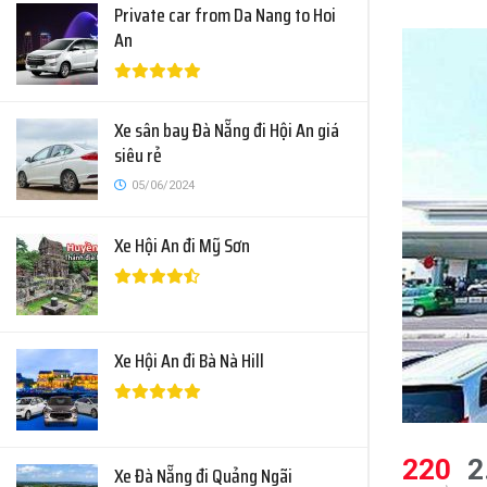
Private car from Da Nang to Hoi
An
Xe sân bay Đà Nẵng đi Hội An giá
siêu rẻ
05/06/2024
Xe Hội An đi Mỹ Sơn
Xe Hội An đi Bà Nà Hill
220
2
Xe Đà Nẵng đi Quảng Ngãi