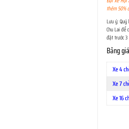
Đặt xe Hội 
thêm 50% ch
Lưu ý: Quý 
Chu Lai để c
đặt trước 3 
Bảng giá
Xe 4 ch
Xe 7 ch
Xe 16 c