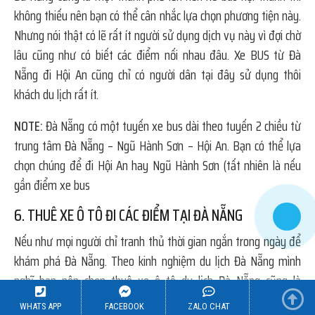
không thiếu nên bạn có thể cân nhắc lựa chọn phương tiện này.
Nhưng nói thật có lẽ rất ít người sử dụng dịch vụ này vì đợi chờ
lâu cũng như có biết các điểm nối nhau đâu. Xe BUS từ Đà
Nẵng đi Hội An cũng chỉ có người dân tại đây sử dụng thôi
khách du lịch rất ít.
NOTE:
Đà Nẵng có một tuyến xe bus dài theo tuyến 2 chiều từ
trung tâm Đà Nẵng – Ngũ Hành Sơn – Hội An. Bạn có thể lựa
chọn chúng để đi Hội An hay Ngũ Hành Sơn (tất nhiên là nếu
gần điểm xe bus
6. THUÊ XE Ô TÔ ĐI CÁC ĐIỂM TẠI ĐÀ NẴNG
Nếu như mọi người chỉ tranh thủ thời gian ngắn trong ngày để
khám phá Đà Nẵng. Theo kinh nghiệm du lịch Đà Nẵng mình
nghĩ bạn nên chọn thuê xe ô tô du lịch Đà Nẵng cũng là
phương án hay. Để lựa chọn đặt xe ô tô du lịch Đà Nẵng thì
WHATS APP
FACEBOOK
ZALO CHAT