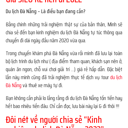
Du lịch Đà Nẵng – Là điều bạn đang cần?
Bằng chính những trải nghiệm thật sự của bản thân, Mình sẽ
chia sẻ đến bạn kinh nghiệm du lịch Đà Nẵng tự túc thông qua
chuyến đi dài ngày đầu năm 2020 vừa qua.
Trong chuyến khám phá Đà Nẵng vừa rồi mình đã lưu lại toàn
bộ lịch trình du lịch như ( địa điểm tham quan, khách sạn nên ở,
quán ăn ngon, chỗ vui chơi giải trí …) giá rẻ hấp dẫn. Đặc biệt
lần này mình cũng đã trải nghiệm thực tế dịch vụ tour
du lịch
Đà Nẵng
và thuê xe máy tự đi.
Bạn không cần phải lo lắng rằng đi du lịch Đà Nẵng tốn tiền hay
hết bao nhiêu tiền đâu. Chỉ cần đọc, lưu bài này lại & đi thôi !!!
Đôi nét về người chia sẻ “Kinh