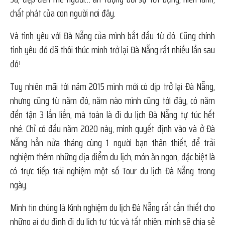
chất phát của con người nơi đây.
Và tình yêu với Đà Nẵng của mình bắt đầu từ đó. Cũng chính
tình yêu đó đã thôi thúc mình trở lại Đà Nẵng rất nhiều lần sau
đó!
Tuy nhiên mãi tới năm 2015 mình mới có dịp trở lại Đà Nẵng,
nhưng cũng từ năm đó, năm nào mình cũng tới đây, có năm
đến tận 3 lần liền, mà toàn là đi du lịch Đà Nẵng tự túc hết
nhé. Chỉ có đầu năm 2020 này, mình quyết định vào và ở Đà
Nẵng hẳn nửa tháng cùng 1 người bạn thân thiết, để trải
nghiệm thêm những địa điểm du lịch, món ăn ngon, đặc biệt là
có trực tiếp trải nghiệm một số Tour du lịch Đà Nẵng trong
ngày.
Mình tin chúng là Kinh nghiệm du lịch Đà Nẵng rất cần thiết cho
những ai dự định đi du lịch tự túc và tất nhiên, mình sẽ chia sẻ