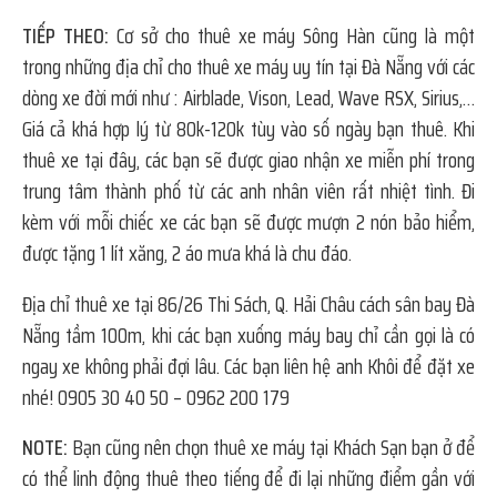
TIẾP THEO:
Cơ sở cho thuê xe máy Sông Hàn cũng là một
trong những địa chỉ cho thuê xe máy uy tín tại Đà Nẵng với các
dòng xe đời mới như : Airblade, Vison, Lead, Wave RSX, Sirius,…
Giá cả khá hợp lý từ 80k-120k tùy vào số ngày bạn thuê. Khi
thuê xe tại đây, các bạn sẽ được giao nhận xe miễn phí trong
trung tâm thành phố từ các anh nhân viên rất nhiệt tình. Đi
kèm với mỗi chiếc xe các bạn sẽ được mượn 2 nón bảo hiểm,
được tặng 1 lít xăng, 2 áo mưa khá là chu đáo.
Địa chỉ thuê xe tại 86/26 Thi Sách, Q. Hải Châu cách sân bay Đà
Nẵng tầm 100m, khi các bạn xuống máy bay chỉ cần gọi là có
ngay xe không phải đợi lâu. Các bạn liên hệ anh Khôi để đặt xe
nhé! 0905 30 40 50 – 0962 200 179
NOTE:
Bạn cũng nên chọn thuê xe máy tại Khách Sạn bạn ở để
có thể linh động thuê theo tiếng để đi lại những điểm gần với