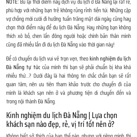
NOTE:
Bù lại thời điểm này dịch vụ du lịch ở Đà Nẵng lại rất rẻ,
phù hợp với những bạn trẻ không rủng rỉnh tiền túi. Những cặp
vợ chồng mới cưới đi hưởng tuần trăng mật dài ngày cũng hay
chọn thời điểm này để du lịch Đà Nẵng. Hay những bạn không
thích xô bồ, chen lấn đông người hoặc chính bản thân mình
cũng đã nhiều lần đi du lịch Đà Nẵng vào thời gian này!
Để có chuyến du lịch vui vẻ trọn vẹn, theo
kinh nghiệm du lịch
Đà Nẵng tự túc
của mình thì bạn sẽ phải chuẩn bị kha khá
nhiều thứ…? Dưới đây là hai thông tin chắc chắn bạn sẽ rất
quan tâm, nên ưu tiên tham khảo trước cho chuyến đi của
mình là khách sạn nên ở và phương tiện di chuyến đến và
trong nội thành Đà Nẵng.
Kinh nghiệm du lịch Đà Nẵng | Lựa chọn
khách sạn nào đẹp, rẻ, vị trí tốt nên ở?
Không biết sở thích của bạn thế nào, nhưng với riêng mình thì