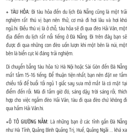
+ TÀU HỎA:
Đi tàu hỏa đến du lịch Đà Nẵng cũng là một trải
nghiệm rất thú vị bạn nên thử, cơ mà đi hơi lâu và hơi khó
ngủ.hi. Điều thú vị là ở chỗ, tàu hỏa sẽ đi qua đèo Hải Vân, một
địa điểm du lịch rất nổi tiếng ở Đà Nẵng. Đi trên đây bạn sẽ
được đi qua những con đèo uốn lượn khi một bên là núi, một
bên là biển cực kì đáng trải nghiệm.
Di chuyển bẳng tàu hỏa từ Hà Nội hoặc Sài Gòn đến Đà Nẵng
mất tầm 15-16 tiếng. Để thuận tiện nhất, bạn nên đặt xe tầm
chiều tối để buổi tối ngủ 1 giấc say sưa mở mắt là có mặt tại
điểm đến rồi. Mà đi tầm giờ đó, sáng dậy trời sáng rồi, thích
hợp cho việc ngắm đèo Hải Vân, tàu đi qua đèo chứ không đi
qua hầm Hải Vân.hi.
+Ô TÔ GIƯỜNG NẰM:
Là những bạn ở các tỉnh gần Đà Nẵng
như Hà Tĩnh, Quảng Bình Quảng Trị, Huế, Quảng Ngãi … khá xa