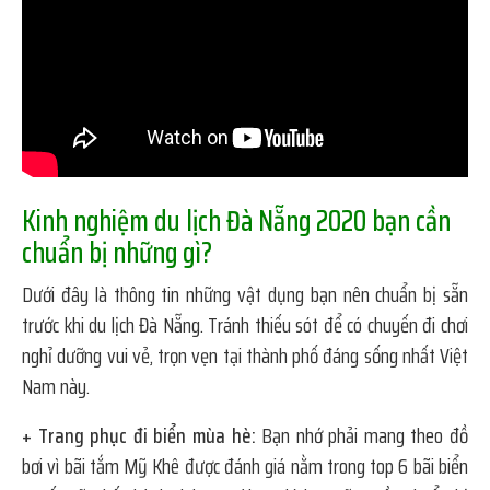
Kinh nghiệm du lịch Đà Nẵng 2020 bạn cần
chuẩn bị những gì?
Dưới đây là thông tin những vật dụng bạn nên chuẩn bị sẵn
trước khi du lịch Đà Nẵng. Tránh thiếu sót để có chuyến đi chơi
nghỉ dưỡng vui vẻ, trọn vẹn tại thành phố đáng sống nhất Việt
Nam này.
+ Trang phục đi biển mùa hè:
Bạn nhớ phải mang theo đồ
bơi vì bãi tắm Mỹ Khê được đánh giá nằm trong top 6 bãi biển