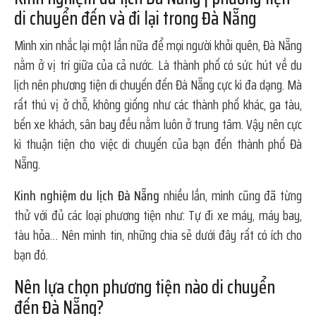
di chuyển đến và đi lại trong Đà Nẵng
Mình xin nhắc lại một lần nữa để mọi người khỏi quên, Đà Nẵng
nằm ở vị trí giữa của cả nước. Là thành phố có sức hút về du
lịch nên phương tiện di chuyến đến Đà Nẵng cực kì đa dạng. Mà
rất thú vị ở chỗ, không giống như các thành phố khác, ga tàu,
bến xe khách, sân bay đều nằm luôn ở trung tâm. Vậy nên cực
kì thuận tiện cho việc di chuyến của bạn đến thành phố Đà
Nẵng.
Kinh nghiệm du lịch Đà Nẵng
nhiều lần, mình cũng đã từng
thử với đủ các loại phương tiện như: Tự đi xe máy, máy bay,
tàu hỏa… Nên mình tin, những chia sẻ dưới đây rất có ích cho
bạn đó.
Nên lựa chọn phương tiện nào di chuyển
đến Đà Nẵng?