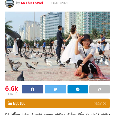
by
An Thư Travel
06/01/2022
6.6k
CHIA SẺ
MỤC LỤC