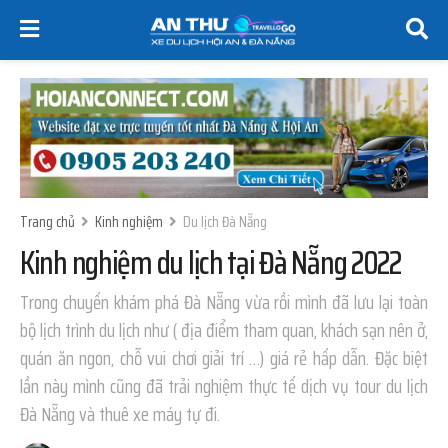
Trang chủ
Kinh nghiệm
Du lịch Đà Nẵng
Kinh nghiệm du lịch tại Đà Nẵng 2022
Trong chuyến khám phá Đà Nẵng vừa rồi mình đã lưu lại toàn
bộ lịch trình du lịch như ( địa điểm tham quan, khách sạn nên ở,
quán ăn ngon, chỗ vui chơi giải trí …) giá rẻ hấp dẫn. Đặc biệt
lần này mình cũng đã trải nghiệm thực tế dịch vụ tour du lịch
Đà Nẵng và thuê xe máy tự đi.