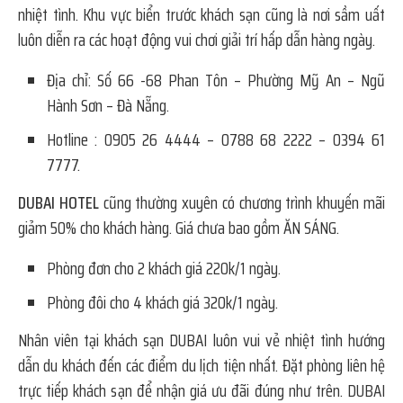
nhiệt tình. Khu vực biển trước khách sạn cũng là nơi sầm uất
luôn diễn ra các hoạt động vui chơi giải trí hấp dẫn hàng ngày.
Địa chỉ: Số 66 -68 Phan Tôn – Phường Mỹ An – Ngũ
Hành Sơn – Đà Nẵng.
Hotline : 0905 26 4444 – 0788 68 2222 – 0394 61
7777.
DUBAI HOTEL
cũng thường xuyên có chương trình khuyến mãi
giảm 50% cho khách hàng. Giá chưa bao gồm ĂN SÁNG.
Phòng đơn cho 2 khách giá 220k/1 ngày.
Phòng đôi cho 4 khách giá 320k/1 ngày.
Nhân viên tại khách sạn DUBAI luôn vui vẻ nhiệt tình hướng
dẫn du khách đến các điểm du lịch tiện nhất. Đặt phòng liên hệ
trực tiếp khách sạn để nhận giá ưu đãi đúng như trên. DUBAI