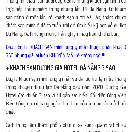
Thông tin khách sạn dưới đây đều là những khách sạn mình đã
trực tiếp trải nghiệm trong những lần tới Đà Nẵng. Có khách
sạn mình ở một lần, có khách sạn ở tới vài lần, thậm chí có
khách sạn mình ở đó cả tuần trời để tìm hiểu kỹ hơn về du lịch
Đà Nẵng. Rất mong những trải nghiệm này hữu ích cho bạn.
Đầu tiên là KHÁCH SẠN mình ưng ý nhất thuộc phân khúc 3
SAO nhưng giá lại luôn KHUYẾN MÃI rẻ không ngờ !!!
+ KHÁCH SẠN DƯƠNG GIA HOTEL ĐÀ NẴNG 3 SAO
Đây là khách sạn mình ưng ý nhất và đã lưu trú tận nửa tháng
trong chuyến đi du lịch Đà Nẵng đầu năm 2020. Dương Gia
Hotel đạt chuẩn 3 sao vị trí gần sát biển, đối diện Công Viên
Biển Đông nơi có hàng ngàn chú chim bồ câu đậu kín mỗi buổi
chiều.
Cách trung tâm thành phố 5 phút đi xe xung quanh rất nhiều