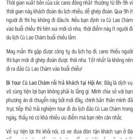
Thời gian xuất bến của các cano đông nhất thường từ 8h-9h vì
thời gian này khách đoàn du lịch nhiều, dễ ghép đoàn. Qua 9h ít
người đi thì họ không đi đâu.hi. Nếu bạn định ra Cù Lao Chàm
vào buổi chiều thì hên xui mới có nha, thời điểm này ít người đi
du lịch Cù Lao Chàm buổi chiều lắm.
May mắn thì gặp được công ty du lịch họ đi, cano thiếu người
thì bạn mới đi ghép đoàn được thôi nha. Tốt nhất là không nên
đi ra đảo Cù Lao Chàm vào buổi chiều!
Đi tour Cù Lao Chàm rồi trả khách tại Hội An:
Đây là dịch vụ
vô cùng tiện lợi bạn không phải lo lắng gì. Mình chia sẻ với bạn
phương án di chuyển này bởi mới đây, chính bản thân mình đã
trực tiếp thử trải nghiệm tour đi du lịch đảo Cù Lao Chàm trong
ngày, thấy nó có khá nhiều ưu điểm mà bạn nên cân nhắc.
Về sự tiện lợi thì khỏi nói, có xe đưa đón tận khách sạn ở Đà