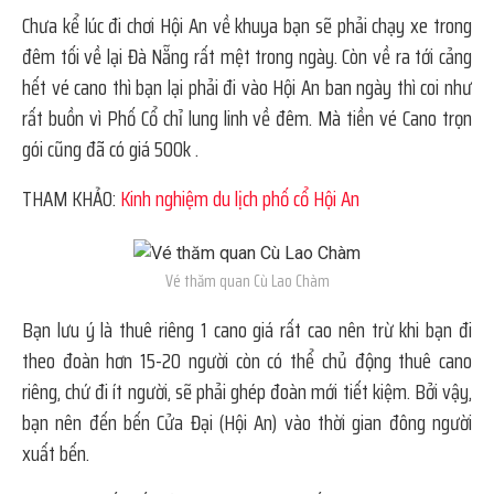
Chưa kể lúc đi chơi Hội An về khuya bạn sẽ phải chạy xe trong
đêm tối về lại Đà Nẵng rất mệt trong ngày. Còn về ra tới cảng
hết vé cano thì bạn lại phải đi vào Hội An ban ngày thì coi như
rất buồn vì Phố Cổ chỉ lung linh về đêm. Mà tiền vé Cano trọn
gói cũng đã có giá 500k .
THAM KHẢO:
Kinh nghiệm du lịch phố cổ Hội An
Vé thăm quan Cù Lao Chàm
Bạn lưu ý là thuê riêng 1 cano giá rất cao nên trừ khi bạn đi
theo đoàn hơn 15-20 người còn có thể chủ động thuê cano
riêng, chứ đi ít người, sẽ phải ghép đoàn mới tiết kiệm. Bởi vậy,
bạn nên đến bến Cửa Đại (Hội An) vào thời gian đông người
xuất bến.