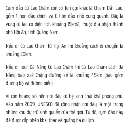
Cụm đảo Cù Lao Chàm còn có tên gọi khác là Chiêm Bất Lao,
gồm 1 hòn đảo chính và 8 hòn đảo nhỏ xung quanh. Đây là
vùng cù lao có diện tích khoảng 15km2, thuộc địa phận thành
phố Hội An, tỉnh Quảng Nam.
Nếu đi Cù Lao Chàm từ Hội An thì khoảng cách di chuyển là
khoảng 20km.
Nếu đi tour Đà Nẵng Cù Lao Chàm thì Cù Lao Chàm cách Đà
Nẵng bao xa? Chặng đường sẽ là khoảng 45km (bao gồm
đường bộ và đường biển).
Vì còn hoang sơ nên nơi đây có hệ sinh thái khá phong phú.
Vào năm 2009, UNESCO đã công nhận nơi đây là một trong
những khu dự trữ sinh quyển của thế giới. Từ đó, cụm đảo này
đã được cấp phép khai thác và quảng bá du lịch.