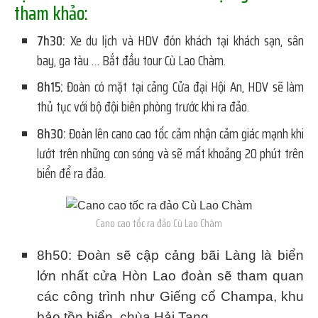
tham khảo:
7h30:
Xe du lịch và HDV đón khách tại khách sạn, sân
bay, ga tàu … Bắt đầu tour Cù Lao Chàm.
8h15:
Đoàn có mặt tại cảng Cửa đại Hội An, HDV sẽ làm
thủ tục với bộ đội biên phòng trước khi ra đảo.
8h30:
Đoàn lên cano cao tốc cảm nhận cảm giác mạnh khi
lướt trên những con sóng và sẽ mất khoảng 20 phút trên
biển để ra đảo.
Cano cao tốc ra đảo Cù Lao Chàm
8h50:
Đoàn sẽ cập cảng bãi Làng là biển
lớn nhất cửa Hòn Lao đoàn sẽ tham quan
các công trình như Giếng cổ Champa, khu
bảo tồn biển, chùa Hải Tang.