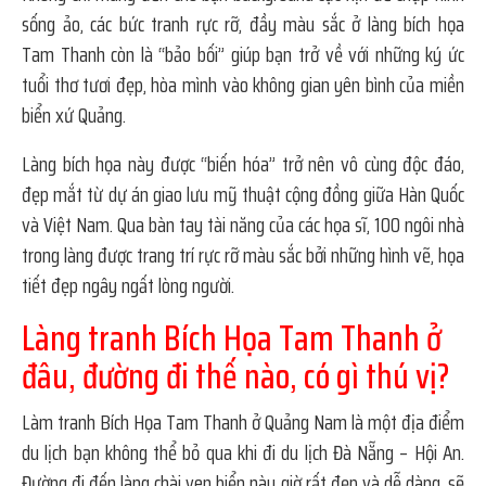
sống ảo, các bức tranh rực rỡ, đầy màu sắc ở làng bích họa
Tam Thanh còn là “bảo bối” giúp bạn trở về với những ký ức
tuổi thơ tươi đẹp, hòa mình vào không gian yên bình của miền
biển xứ Quảng.
Làng bích họa này được “biến hóa” trở nên vô cùng độc đáo,
đẹp mắt từ dự án giao lưu mỹ thuật cộng đồng giữa Hàn Quốc
và Việt Nam. Qua bàn tay tài năng của các họa sĩ, 100 ngôi nhà
trong làng được trang trí rực rỡ màu sắc bởi những hình vẽ, họa
tiết đẹp ngây ngất lòng người.
Làng tranh Bích Họa Tam Thanh ở
đâu, đường đi thế nào, có gì thú vị?
Làm tranh Bích Họa Tam Thanh ở Quảng Nam là một địa điểm
du lịch bạn không thể bỏ qua khi đi du lịch Đà Nẵng – Hội An.
Đường đi đến làng chài ven biển này giờ rất đẹp và dễ dàng, sẽ