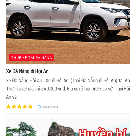
THUÊ XE TẠI ĐÀ NẴNG
Xe Đà Nẵng đi Hội An
Xe Đà Nẵng Hội An | Xe đi Hội An, (Taxi Đà Nẵng đi Hội An) tại An
Thư Travel giá chỉ 249.000 vnđ. Giá xe rẻ hơn 40% so với Taxi Hội
An và...
05/06/2024