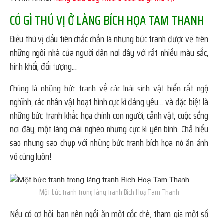
CÓ GÌ THÚ VỊ Ở LÀNG BÍCH HỌA TAM THANH
Điều thú vị đầu tiên chắc chắn là những bức tranh được vẽ trên
những ngôi nhà của người dân nơi đây với rất nhiều màu sắc,
hình khối, đối tượng…
Chúng là những bức tranh về các loài sinh vật biển rất ngộ
nghĩnh, các nhân vật hoạt hình cực kì đáng yêu… và đặc biệt là
những bức tranh khắc họa chính con người, cảnh vật, cuộc sống
nơi đây, một làng chài nghèo nhưng cực kì yên bình. Chả hiểu
sao nhưng sao chụp với những bức tranh bích họa nó ăn ảnh
vô cùng luôn!
Một bức tranh trong làng tranh Bích Hoạ Tam Thanh
Nếu có cơ hội, bạn nên ngồi ăn một cốc chè, tham gia một số