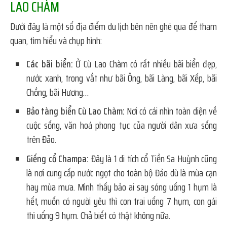
LAO CHÀM
Dưới đây là một số địa điểm du lịch bên nên ghé qua để tham
quan, tìm hiểu và chụp hình:
Các bãi biển:
Ở Cù Lao Chàm có rất nhiều bãi biển đẹp,
nước xanh, trong vắt như bãi Ông, bãi Làng, bãi Xếp, bãi
Chồng, bãi Hương…
Bảo tàng biển Cù Lao Chàm:
Nơi có cái nhìn toàn diện về
cuộc sống, văn hoá phong tục của người dân xưa sống
trên Đảo.
Giếng cổ Champa:
Đây là 1 di tích cổ Tiền Sa Huỳnh cũng
là nơi cung cấp nước ngọt cho toàn bộ Đảo dù là mùa cạn
hay mùa mưa. Mình thấy bảo ai say sóng uống 1 hụm là
hết, muốn có người yêu thì con trai uống 7 hụm, con gái
thì uống 9 hụm. Chả biết có thật không nữa.