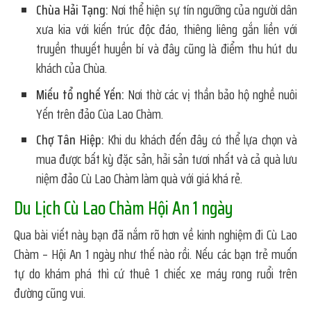
Chùa Hải Tạng:
Nơi thể hiện sự tín ngưỡng của người dân
xưa kia với kiến trúc độc đáo, thiêng liêng gắn liền với
truyền thuyết huyền bí và đây cũng là điểm thu hút du
khách của Chùa.
Miếu tổ nghế Yến:
Nơi thờ các vị thần bảo hộ nghề nuôi
Yến trên đảo Cùa Lao Chàm.
Chợ Tân Hiệp:
Khi du khách đến đây có thể lựa chọn và
mua được bất kỳ đặc sản, hải sản tươi nhất và cả quà lưu
niệm đảo Cù Lao Chàm làm quà với giá khá rẻ.
Du Lịch Cù Lao Chàm Hội An 1 ngày
Qua bài viết này bạn đã nắm rõ hơn về kinh nghiệm đi Cù Lao
Chàm – Hội An 1 ngày như thế nào rồi. Nếu các bạn trẻ muốn
tự do khám phá thì cứ thuê 1 chiếc xe máy rong ruổi trên
đường cũng vui.