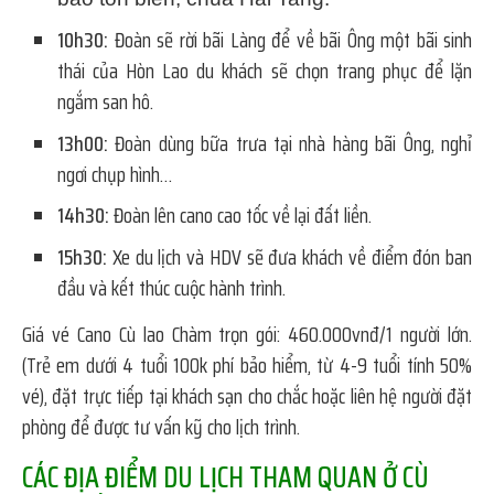
10h30:
Đoàn sẽ rời bãi Làng để về bãi Ông một bãi sinh
thái của Hòn Lao du khách sẽ chọn trang phục để lặn
ngắm san hô.
13h00:
Đoàn dùng bữa trưa tại nhà hàng bãi Ông, nghỉ
ngơi chụp hình…
14h30:
Đoàn lên cano cao tốc về lại đất liền.
15h30:
Xe du lịch và HDV sẽ đưa khách về điểm đón ban
đầu và kết thúc cuộc hành trình.
Giá vé Cano Cù lao Chàm trọn gói: 460.000vnđ/1 người lớn.
(Trẻ em dưới 4 tuổi 100k phí bảo hiểm, từ 4-9 tuổi tính 50%
vé), đặt trực tiếp tại khách sạn cho chắc hoặc liên hệ người đặt
phòng để được tư vấn kỹ cho lịch trình.
CÁC ĐỊA ĐIỂM DU LỊCH THAM QUAN Ở CÙ