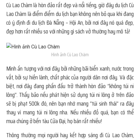
Cù Lao Chàm là hòn đảo rất đẹp và nổi tiếng, giờ đây du lịch Cù
Lao Chàm là điểm điểm du lịch bạn không nên bỏ qua khi đang
có ý định đi du lịch Đà Nẵng – Hội An, bởi nơi đây nó quá đẹp,
đẹp hơn rất nhiều so với những gì sách vở thường hay mô tả!
Hình ảnh Cù Lao Chàm
Mình ấn tượng với nơi đây bởi những bãi biển xanh, nước trong
vắt, bởi sự hiền lành, chất phác của người dân nơi đây. Và đặc
biệt, nơi đây đang phấn đấu trở thành hòn đảo “không túi ni
lông”. Thấy bảo nếu phát hiện sử dụng túi ni lông ở trên đảo
sẽ bị phạt 500k đó, nên bạn nhớ mang “túi sinh thái” ra đây
thay vì mang túi ni lông nha. Nếu nhiều đồ quá, bạn có thể
mua chúng ở bến tàu Cửa Đại, họ bán rất nhiều!
Thông thường mọi người hay kết hợp sáng đi Cù Lao Chàm,