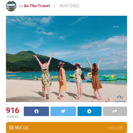
by
An Thư Travel
06/01/2022
916
CHIA SẺ
MỤC LỤC