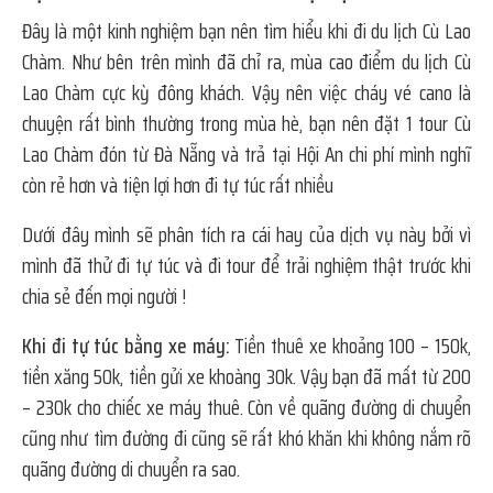
Đây là một kinh nghiệm bạn nên tìm hiểu khi đi du lịch Cù Lao
Chàm. Như bên trên mình đã chỉ ra, mùa cao điểm du lịch Cù
Lao Chàm cực kỳ đông khách. Vậy nên việc cháy vé cano là
chuyện rất bình thường trong mùa hè, bạn nên đặt 1 tour Cù
Lao Chàm đón từ Đà Nẵng và trả tại Hội An chi phí mình nghĩ
còn rẻ hơn và tiện lợi hơn đi tự túc rất nhiều
Dưới đây mình sẽ phân tích ra cái hay của dịch vụ này bởi vì
mình đã thử đi tự túc và đi tour để trải nghiệm thật trước khi
chia sẻ đến mọi người !
Khi đi tự túc bằng xe máy:
Tiền thuê xe khoảng 100 – 150k,
tiền xăng 50k, tiền gửi xe khoàng 30k. Vậy bạn đã mất từ 200
– 230k cho chiếc xe máy thuê. Còn về quãng đường di chuyển
cũng như tìm đường đi cũng sẽ rất khó khăn khi không nắm rõ
quãng đường di chuyển ra sao.