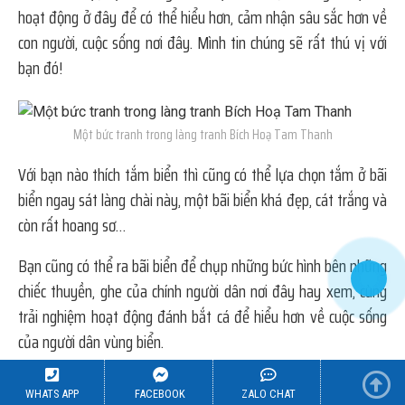
hoạt động ở đây để có thể hiểu hơn, cảm nhận sâu sắc hơn về
con người, cuộc sống nơi đây. Mình tin chúng sẽ rất thú vị với
bạn đó!
Một bức tranh trong làng tranh Bích Hoạ Tam Thanh
Với bạn nào thích tắm biển thì cũng có thể lựa chọn tắm ở bãi
biển ngay sát làng chài này, một bãi biển khá đẹp, cát trắng và
còn rất hoang sơ…
Bạn cũng có thể ra bãi biển để chụp những bức hình bên những
chiếc thuyền, ghe của chính người dân nơi đây hay xem, cùng
trải nghiệm hoạt động đánh bắt cá để hiểu hơn về cuộc sống
của người dân vùng biển.
THAM KHẢO CHI TIẾT:
Kinh nghiệm du lịch Hội An.
WHATS APP
FACEBOOK
ZALO CHAT