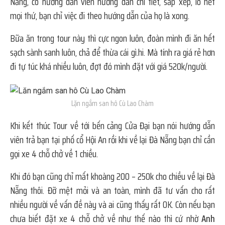
Nẵng, có hướng dẫn viên hướng dẫn chi tiết, sắp xếp, lo hết
mọi thứ, bạn chỉ việc đi theo hướng dẫn của họ là xong.
Bữa ăn trong tour này thì cực ngon luôn, đoàn mình đi ăn hết
sạch sành sanh luôn, chả để thừa cái gì.hi. Mà tính ra giá rẻ hơn
đi tự túc khá nhiều luôn, đợt đó mình đặt với giá 520k/người.
Lặn ngắm san hô Cù Lao Chàm
Khi kết thúc Tour về tới bến cảng Cửa Đại bạn nói hướng dẫn
viên trả bạn tại phố cổ Hội An rồi khi về lại Đà Nẵng bạn chỉ cần
gọi xe 4 chỗ chở về 1 chiều.
Khi đó bạn cũng chỉ mất khoàng 200 – 250k cho chiều về lại Đà
Nẵng thôi. Đỡ mệt mỏi và an toàn, mình đã tư vấn cho rất
nhiều người về vấn đề này và ai cũng thấy rất OK. Còn nếu bạn
chưa biết đặt xe 4 chỗ chở về như thế nào thì cứ nhờ
Anh