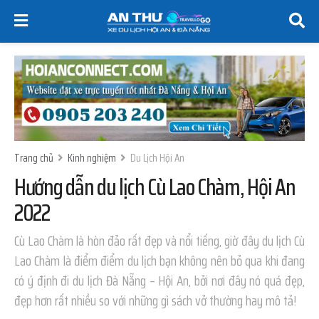
Trang chủ
Kinh nghiệm
Du Lịch Hội An
Hướng dẫn du lịch Cù Lao Chàm, Hội An
2022
Cù Lao Chàm là hòn đảo rất đẹp và nổi tiếng, giờ đây du lịch Cù
Lao Chàm là điểm điểm du lịch bạn không nên bỏ qua khi đang
có ý định đi du lịch Đà Nẵng – Hội An, bởi nơi đây nó quá đẹp,
đẹp hơn rất nhiều so với những gì sách vở thường hay mô tả!